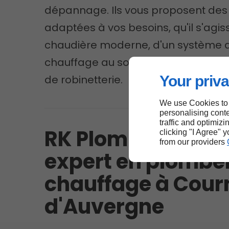
dépannage. Ils vous proposent des 
adaptées à vos besoins, qu'il s'agis
chaudière moderne, d'un système 
chauffage au sol ou d'une simple r
de robinetterie.
Your priva
We use Cookies to
personalising conte
traffic and optimizi
RK Plomberie : vo
clicking "I Agree" 
from our providers
expert en plomber
chauffage à Cou
d'Auvergne