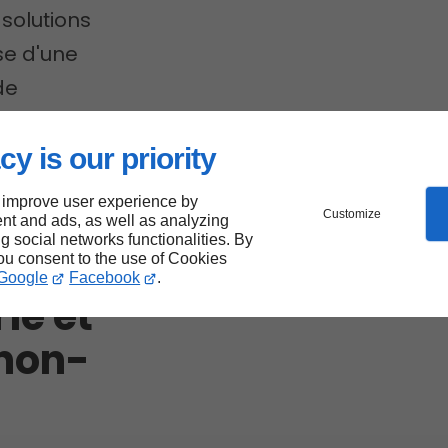
solutions
se d'une
de
éparation
cy is our priority
 improve user experience by
Customize
nt and ads, as well as analyzing
ng social networks functionalities. By
tre
you consent to the use of Cookies
Google
Facebook
.
ie et
rnon-