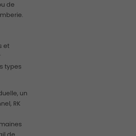
ou de
omberie.
s et
r
s types
duelle, un
nel, RK
domaines
ail de