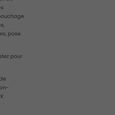
es
ébouchage
s,
res, pose
ptez pour
 de
non-
RK